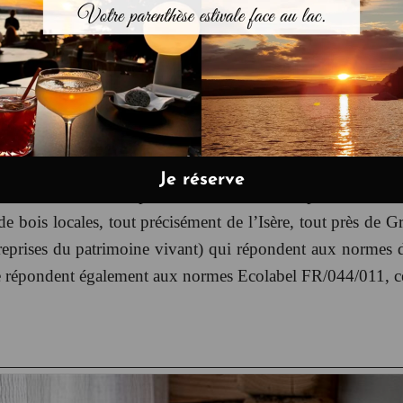
Notre démarche environnemental
st aussi liée au service en salle et au confort de nos coll
miser du temps de repassage et de mise en place. En ce qu
ées à l’eau et à l’électricité n’est plus nécessaire, ainsi pl
lors économisées par an. Le bois utilisé pour la fabric
 bois locales, tout précisément de l’Isère, tout près de Gr
treprises du patrimoine vivant) qui répondent aux normes d
ile répondent également aux normes Ecolabel FR/044/011, ce