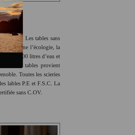
aborateurs. Les tables sans
i concerne l’écologie, la
us de 30.000 litres d’eau et
ation des tables provient
enoble. Toutes les scieries
es lables P.E et F.S.C. La
rtifiée sans C.OV.