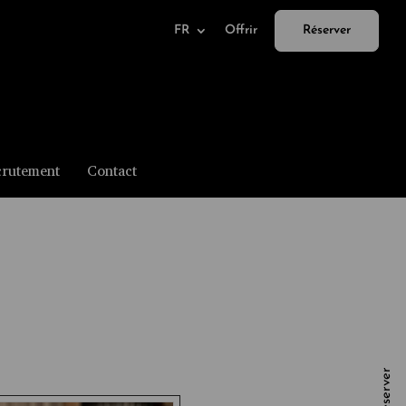
FR
Offrir
Réserver
rutement
Contact
Réserver