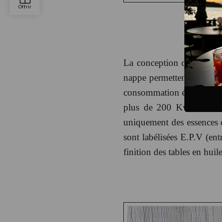
La conception des tables e
nappe permettent d’écono
consommation énergétique li
plus de 200 Kwats sont a
uniquement des essences de
sont labélisées E.P.V (en
finition des tables en hu