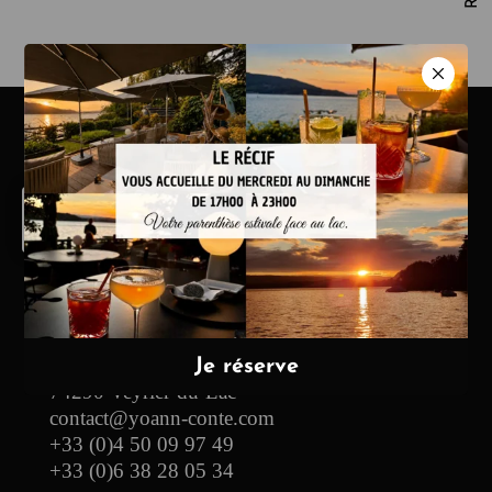
Publish at Calameo
Hôtel & Restaurant
13, vieille route des Pensières
74290 Veyrier-du-Lac
contact@yoann-conte.com
+33 (0)4 50 09 97 49
+33 (0)6 38 28 05 34