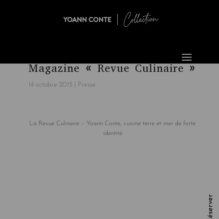
Magazine « Revue Culinaire »
14 octobre 2013
|
Presse
La Revue Culinaire – Yoann Conte, cuisine terre et mer de forte
identité
Réserver