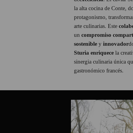
la alta cocina de Conte, 
protagonismo, transforman
arte culinarias. Este
colab
un
compromiso compart
sostenible
y
innovador
d
Sturia enriquece
la creat
sinergia culinaria única q
gastronómico francés.