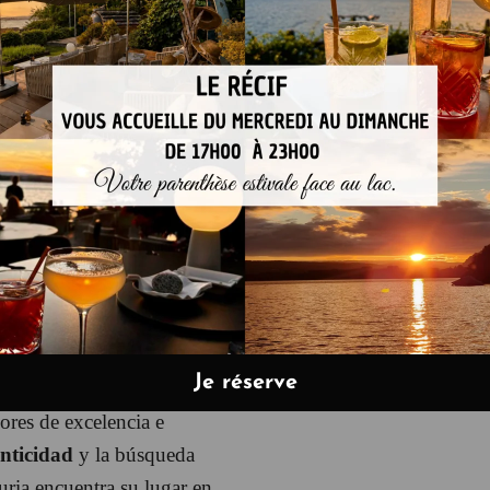
vela persistentes sabores a
iencia de sabor rica y
 detalle
Desde la selección
la recolección del caviar,
 con la producción
a.
y la cocina de Yoann
 Yoann Conte, chef
lla Michelin, es
tro entre dos mundos que
res de excelencia e
nticidad
y la búsqueda
turia encuentra su lugar en