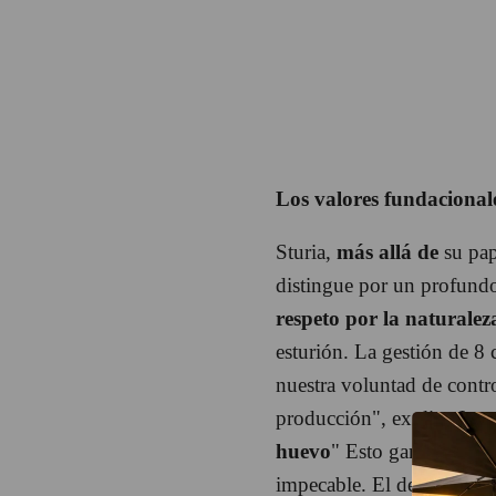
Los valores fundacional
Sturia,
más allá de
su pa
distingue por un profund
respeto por la naturalez
esturión. La gestión de 8 c
nuestra voluntad de contr
producción", explica Jean
huevo
" Esto garantiza un
impecable. El delicado m