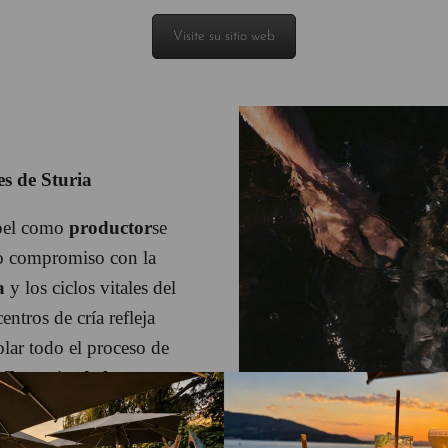
Visite su sitio web
es de Sturia
pel como
productor
se
o compromiso con la
a
y los ciclos vitales del
entros de cría refleja
olar todo el proceso de
-François.
de huevo a
 caviar de calidad
étodo de salazón