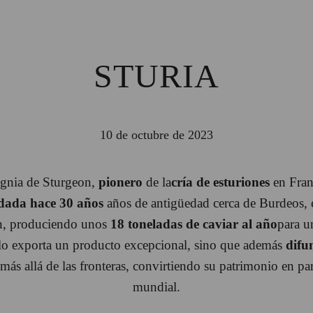
STURIA
10 de octubre de 2023
signia de Sturgeon,
pionero
de la
cría de esturiones
en Fran
ada hace 30 años
años de antigüedad cerca de Burdeos, e
ón, produciendo unos
18 toneladas de caviar al año
para u
ólo exporta un producto excepcional, sino que además
difu
más allá de las fronteras, convirtiendo su patrimonio en part
mundial.