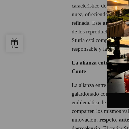
característico de Sturia re
nuez, ofreciendo una exper
refinada. Este
atención al
de los reproductores hasta 
Sturia está comprometida
responsable y la excelenci
La alianza entre Sturia 
Conte
La alianza entre Sturia y
galardonado con una estre
emblemática de un encuen
comparten los mismos valo
innovación.
respeto
,
aute
de
excelencia
. El caviar S