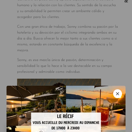
humano y la relación con los clientes. Su sentido de la escucha
y su amabilidad le permiten crear un ambiente cálido y
acogedor para los clientes.
Con una gran ética de trabajo, Sonny combina su pasión por la
hotelería y su devoción por el ciclismo integrando ambos en su
día a día. Busca ofrecer lo mejor tanto a sus clientes como a sí
mismo, estando en constante búsqueda de la excelencia y la
mejora.
Sonny, es esa mezcla única de pasión, determinación y
sensibilidad lo que lo hace a la vez destacable en su campo
profesional y admirable como individuo.