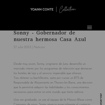
Sonny - Gobernador de
nuestra hermosa Casa Azul
27 julio 2023
|
Noticias
Desde muy joven, Sonny, originario de Jura, desarrolla un
marcado interés por los programas de televisión que destacan
los hoteles de lujo y el servicio impecable que ofrecen.
Tras obtener su bachillerato, opta por cursar un BTS de
Responsable de Alojamiento en Thonon-les-Bains, una decisión
que le permitirá adquirir las habilidades y los conocimientos
necesarios para entrar en este mundo que tanto admira.
Reservar
Una vez graduado, se une al equipo de la Maison Bleue como
Camarero de pisos. Sonny aprecia especialmente el contacto