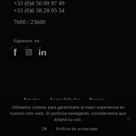
+33 (0)4 50 09 97 49
+33 (0)6 38 28 05 34
7h00 / 23h00
Síguenos en :
Empleo
Actualidades
Prensa
Contacto
Términos y condiciones
Utilizamos cookies para garantizarle la mejor experiencia en
Política de privacidad
CGV
nuestro sitio web. Si continúa navegando, consideramos que
Colaboraciones
Descubrir en imágenes
acepta su uso.
OK
Política de privacidad
Botones e iconos para compartir en redes sociales
impulsado por Ultimatelysocial